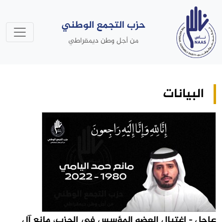
حزب التجمع الوطني
من أجل وطن ديمقراطي
البيانات
عاجل - اغتيال العضو المؤسس في الحزب، مانع آل