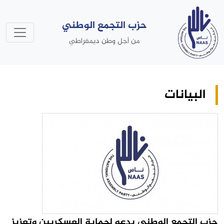
حزب التجمع الوطني
من أجل وطن ديمقراطي
البيانات
حزب التجمع الوطني يدعو لحماية العسكريين وتعزيز