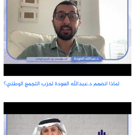
لماذا انضمم د.عبدالله العودة لحزب التجمع الوطني؟