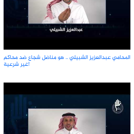
المحامي عبدالعزيز الشبيلي .. هو مناضل شجاع ضد محاكم
غير شرعية!