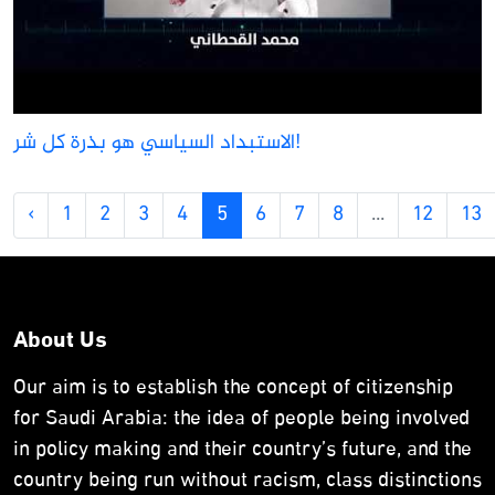
الاستبداد السياسي هو بذرة كل شر!
‹
1
2
3
4
5
6
7
8
...
12
13
About Us
Our aim is to establish the concept of citizenship
for Saudi Arabia: the idea of people being involved
in policy making and their country’s future, and the
country being run without racism, class distinctions