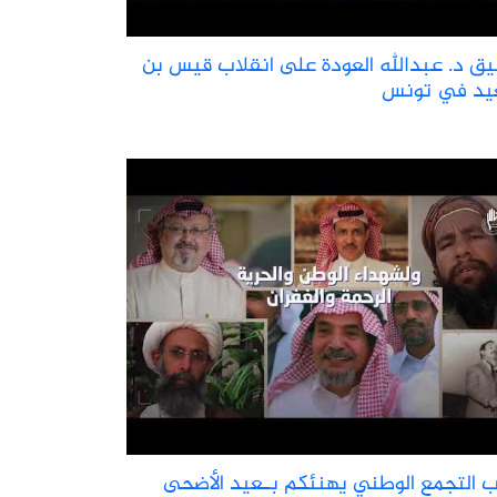
يق د. عبدالله العودة علی انقلاب قيس بن
د في تونس
 التجمع الوطني يهنئكم بـعيد الأضحى