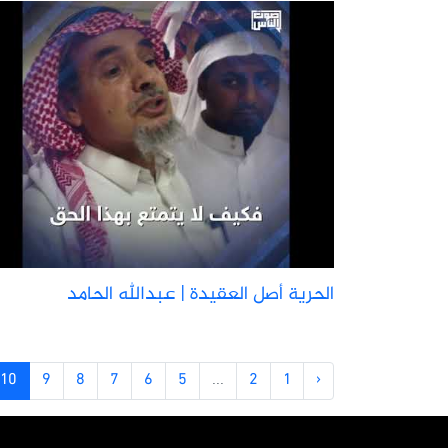
الحرية أصل العقيدة | عبدالله الحامد
10
9
8
7
6
5
...
2
1
‹