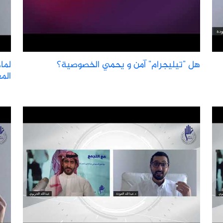
هل "تيليجرام" آمن و يحمي الخصوصية؟
لما
الم