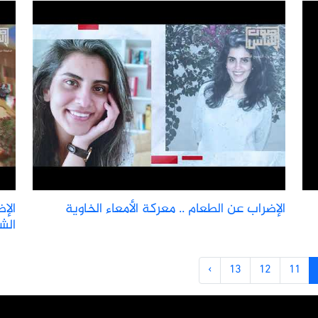
الإضراب عن الطعام .. معركة الأمعاء الخاوية
الإض
الش
›
13
12
11