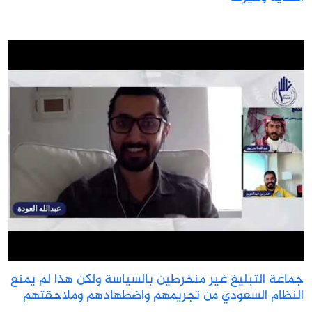
ماعة التبليغ غير منخرطين بالسياسة ولكن هذا لم يمنع
لنظام السعودي من تجريمهم واضطهادهم وملاحقتهم