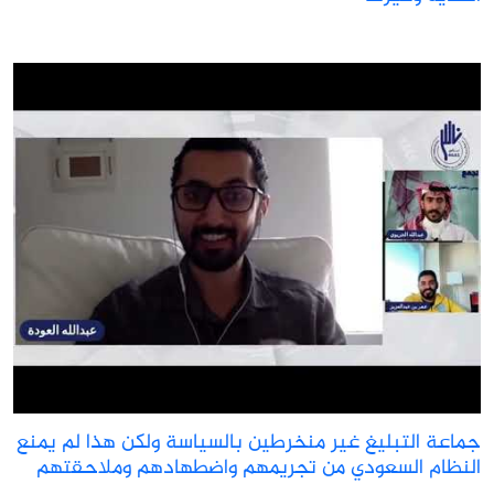
ماعة التبليغ غير منخرطين بالسياسة ولكن هذا لم يمنع
لنظام السعودي من تجريمهم واضطهادهم وملاحقتهم