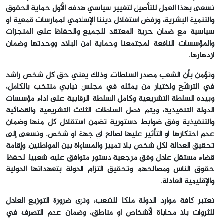
نسعى بهذا العمل للتأصيل لتغيير سياسي هدفه الأول حماية الحقوق
والتنمية البشرية، ورفض استغلال ديننا الإسلامي لممارسات قمعية أو
سياسية مع ضمان حرية المعتقد للجميع والحفاظ على المنجزات
والمؤسسات النافعة لمجتمعنا وحماية أمن البلاد ووحدتها وضمان
ازدهارها.
ونؤمن بأن الشعب مصدر السلطات، وذلك يعني حق كل شخص راشد
في الترشّح واختيار من يمثله في مجلس نيابي منتخب بالكامل،
وبيده السلطة التشريعية وكامل السلطة الرقابية على أداء مؤسسات
الدولة التنفيذية، ويتم فصل السلطات الثلاث التشريعية والقضائية
والتنفيذية وفق ضوابط دستورية تضمن استقلال كل منها وضمان
عدم احتكارها أو التأثير عليها لصالح أي جهة أو شخص. ونسعى إلى
تحقيق العدالة لكل شخص بلا تمييز والمساواة بين المواطنين، وإقامة
قضاء مستقل عادل وفق مرجعية دستور متوافق عليه شعبيا، لحفظ
حقوق الناس ومصالحهم وتحقيق التزام الدولة بتعهداتها الدولية
والإقليمية العادلة.
نعتبر كافة موارد الدولة ملكا للشعب، ونرى ضرورة التوزيع العادل
للثروات بلا محاباة لأشخاص أو مناطق، وضمان عدم التصرف في