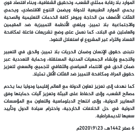
الموارد بلا رقابة ممثلي الشعب، وتحقيق الشفافية، وبناء اقتصاد قوي
يحمي الموارد الطبيعية للدولة ويضمن التنوع الاقتصادي، ويحمي
الفئات الأضعف من الحاجة ويوفر كافة الخدمات التعليمية والصحية
والاجتماعية بلا تمييز، ويلغي الأنظمة التمييزية ضد المقيمين
والعاملين في البلاد، كما نعمل على وضع تشريعات فاعلة لمكافحة
الفساد والثراء غير المشروع أو استغلال النفوذ.
نتبنى حقوق الإنسان وضمان الحريات بلا تمييز، والحق في التعبير
والتجمع وإنشاء الجمعيات المدنية المستقلة، وحماية التعددية عبر
ضمان الحق في الانتماء السياسي والثقافي للجميع، والسعي لتعزيز
حقوق المرأة، ومكافحة التمييز ضد الفئات الأقل تمثيلا.
كما نهدف إلى تعزيز تعاون الدولة مع العالم إقليميا ودوليا بما يخدم
مصالح الشعب، وإلى الحفاظ على البيئة وتعزيز آليات حمايتها وفق
المعايير الدولية، وإلى انتهاج الدبلوماسية والتعاون مع المؤسسات
الدولية في حل الخلافات الخارجية، واحترام سيادة الدول وتأييد
سعيها للديمقراطية.
6 صفر 1442هـ، 23\9\2020م