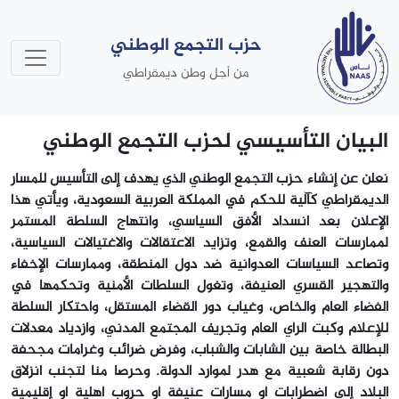
حزب التجمع الوطني
من أجل وطن ديمقراطي
البيان التأسيسي لحزب التجمع الوطني
نعلن عن إنشاء حزب التجمع الوطني الذي يهدف إلى التأسيس للمسار
الديمقراطي كآلية للحكم في المملكة العربية السعودية، ويأتي هذا
الإعلان بعد انسداد الأفق السياسي، وانتهاج السلطة المستمر
لممارسات العنف والقمع، وتزايد الاعتقالات والاغتيالات السياسية،
وتصاعد السياسات العدوانية ضد دول المنطقة، وممارسات الإخفاء
والتهجير القسري العنيفة، وتغول السلطات الأمنية وتحكمها في
الفضاء العام والخاص، وغياب دور القضاء المستقل، واحتكار السلطة
للإعلام وكبت الرأي العام وتجريف المجتمع المدني، وازدياد معدلات
البطالة خاصة بين الشابات والشباب، وفرض ضرائب وغرامات مجحفة
دون رقابة شعبية مع هدر لموارد الدولة. وحرصا منا لتجنب انزلاق
البلاد إلى اضطرابات أو مسارات عنيفة أو حروب أهلية أو إقليمية