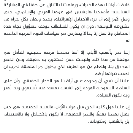
قايضت أماننا بهذه الخيرات، ورفاهيتنا بالتنازل عن حقنا في المشاركة
السياسية؛ فأصبحنا هامشيين في عمقنا العربي والإسلامي، حتى
وصل الأمر إلى أن نرى الاحتلال الإسرائيلي يهدد ويعلن بكل جرأة عن
مشروعه التوسعي دون أن يكون للسلطات موقف مسؤول تجاه هذه
المخاطر، ولا فعل إلا بما لا يتعارض مع سياسات القوى الغربية الداعمة
له.
إننا نمر بأصعب الأيام، إلا أنها تمنحنا فرصة حقيقية للتأمل في
موقفنا من هذا كله، وللبحث عمن نستقوي به حقيقة، وعن الخطر
المحدق بنا، ولنعلم من هو الطرف الذي يحاول جر المنطقة لحربٍ لن
تصيب نيرانها أرضه.
علينا أن نعي أن وجوده على أراضينا هو الخطر الحقيقي، وأن على
السلطة السعودية العودة إلى الشعب نفسه؛ فبه تُستقوي وبه تُعتز
وبه تكون السيادة.
إن علينا قول كلمة الحق قبل فوات الأوان، فالفتنة الحقيقية هي حين
يقتل بعضنا بعضًا، والنصر الحقيقي لا يكون بالاحتلال ولا بالاستبداد،
بل بالشعب ومكوناته.