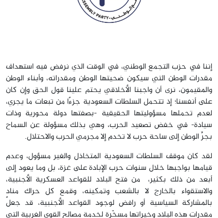
إننا في حزب التجمع الوطني، في الوقت الذي نرفض فيه استهداف
مقدرات الوطن التي سيكون ضحيتها الوطن ومقدراته، وأبناء الوطن
والمقيمون، نرى أن واجبنا الأخلاقي يحتم علينا قول الحق وإن كان
على أنفسنا؛ إذ تتحمل السلطات السعودية جزءًا من تبعات ما يجري،
لعدم تحملها مسؤوليتها الحقيقية -بصفتها دولة محورية وذات
سيادة- في خفض تصعيد الحرب، وهي بذلك مسؤولة عن السماح
بجرِّ الوطن إلى ساحة حرب لا تخدم إلا مجرمي الحرب والاحتلال.
لقد كان موقف السلطات السعودية المتخاذل والغير مسؤول، وعدم
قيامها بواجبها خلال سنوات حرب الإبادة على غزة، بل وما يعود إلى
أبعد من ذلك بكثير، من فتح البلاد للقواعد العسكرية الأجنبية،
والاستقواء بالخارج لا بالشعب وتمكينه، وقمع كل حراك منادٍ
بالمشاركة السياسية أو رافض لوجود القواعد الأجنبية، قد جعل
مقدرات هذه البلاد وخيراتها مسخّرة لخدمة مصالح القوى الغربية التي