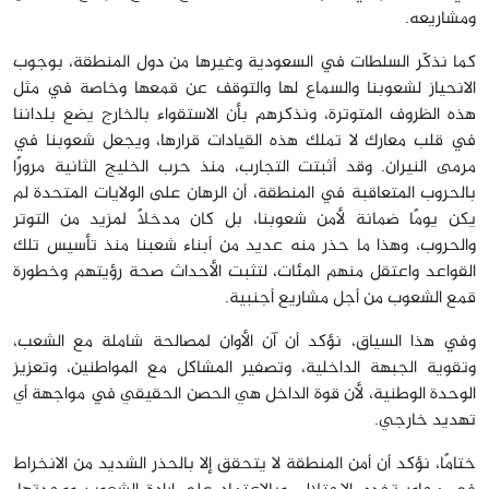
ومشاريعه.
كما نذكّر السلطات في السعودية وغيرها من دول المنطقة، بوجوب
الانحياز لشعوبنا والسماع لها والتوقف عن قمعها وخاصة في مثل
هذه الظروف المتوترة، ونذكرهم بأن الاستقواء بالخارج يضع بلداننا
في قلب معارك لا تملك هذه القيادات قرارها، ويجعل شعوبنا في
مرمى النيران. وقد أثبتت التجارب، منذ حرب الخليج الثانية مرورًا
بالحروب المتعاقبة في المنطقة، أن الرهان على الولايات المتحدة لم
يكن يومًا ضمانة لأمن شعوبنا، بل كان مدخلًا لمزيد من التوتر
والحروب، وهذا ما حذر منه عديد من أبناء شعبنا منذ تأسيس تلك
القواعد واعتقل منهم المئات، لتثبت الأحداث صحة رؤيتهم وخطورة
قمع الشعوب من أجل مشاريع أجنبية.
وفي هذا السياق، نؤكد أن آن الأوان لمصالحة شاملة مع الشعب،
وتقوية الجبهة الداخلية، وتصفير المشاكل مع المواطنين، وتعزيز
الوحدة الوطنية، لأن قوة الداخل هي الحصن الحقيقي في مواجهة أي
تهديد خارجي.
ختامًا، نؤكد أن أمن المنطقة لا يتحقق إلا بالحذر الشديد من الانخراط