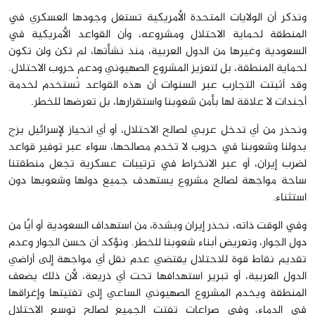
ونذكر أن الولايات المتحدة الأمريكية تستغل وجودها العسكري في
المنطقة لحماية الاحتلال ومشروعه، وأن القواعد الأمريكية في
السعودية وغيرها من الدول العربية، منذ نشأتها، لم تكن ولن تكون
لحماية المنطقة، بل لتعزيز المشروع الصهيوني ودعم حروب الاحتلال.
وقد أثبتت التجارب عبر السنوات أن هذه القواعد تُستخدم لخدمة
أجندات لا علاقة لها بأمن شعوبنا واستقرارها، بل تعرضها للخطر.
ونحذر من أي تدخل عربي لصالح الاحتلال، أو أي انحياز لإسرائيل يزج
بدولنا وشعوبنا في حروب لا تخدم مصالحها، سواء عبر توفير قواعد
لضرب إيران، أو عبر الانخراط في ترتيبات عسكرية تجعل منطقتنا
ساحة مواجهة لصالح مشروع يستهدف جميع دولها وشعوبها دون
استثناء.
وفي الوقت ذاته، نحذر إيران وبشدة، من استهداف السعودية أو أيًا من
دول الجوار، وتعريض أبناء شعوبنا للخطر. ونؤكد أن حسن الجوار وعدم
تقديم نقاط قوة للاحتلال يقتضي عدم نقل أي مواجهة إلى أراضي
الدول العربية، أو تبرير استهدافها تحت أي ذريعة، لأن ذلك يضعف
المنطقة ويخدم المشروع الصهيوني الساعي إلى تفتيتها وإغراقها
في الدماء، وفي صراعات تفتت الجميع لصالح توسع الاحتلال